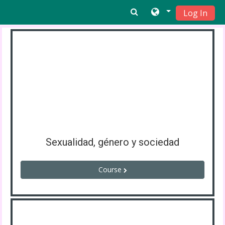
Skip to main content
Log In
Sexualidad, género y sociedad
Course